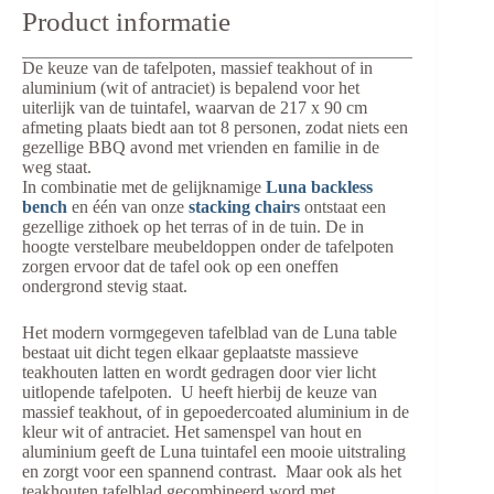
Product informatie
De keuze van de tafelpoten, massief teakhout of in
aluminium (wit of antraciet) is bepalend voor het
uiterlijk van de tuintafel, waarvan de 217 x 90 cm
afmeting plaats biedt aan tot 8 personen, zodat niets een
gezellige BBQ avond met vrienden en familie in de
weg staat.
In combinatie met de gelijknamige
Luna backless
bench
en één van onze
stacking chairs
ontstaat een
gezellige zithoek op het terras of in de tuin. De in
hoogte verstelbare meubeldoppen onder de tafelpoten
zorgen ervoor dat de tafel ook op een oneffen
ondergrond stevig staat.
Het modern vormgegeven tafelblad van de Luna table
bestaat uit dicht tegen elkaar geplaatste massieve
teakhouten latten en wordt gedragen door vier licht
uitlopende tafelpoten. U heeft hierbij de keuze van
massief teakhout, of in gepoedercoated aluminium in de
kleur wit of antraciet. Het samenspel van hout en
aluminium geeft de Luna tuintafel een mooie uitstraling
en zorgt voor een spannend contrast. Maar ook als het
teakhouten tafelblad gecombineerd word met