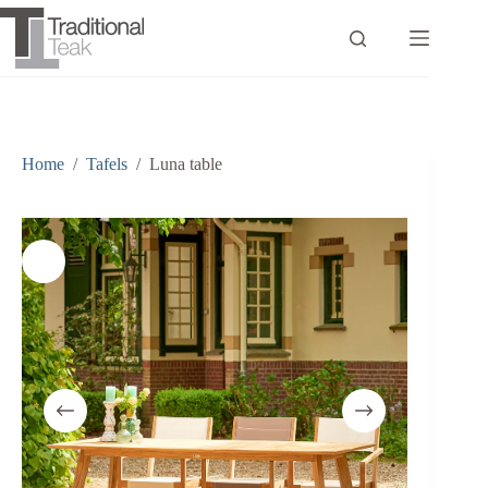
Ga
naar
de
inhoud
Home
/
Tafels
/
Luna table