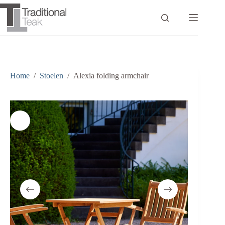
Ga
naar
de
inhoud
Home
/
Stoelen
/
Alexia folding armchair