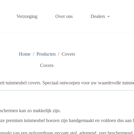
Verzorging
Over ons
Dealers
Home
/
Producten
/
Covers
Covers
eit tuinmeubel covers. Speciaal ontworpen voor uw waardevolle tuinm
schermen kan zo makkelijk zijn.
ze premium tuinmeubel hoezen zijn handgemaakt en voldoen dus aan ho
maakt van een polyurethaan gecoate stof, ademend, zeer beschermend v