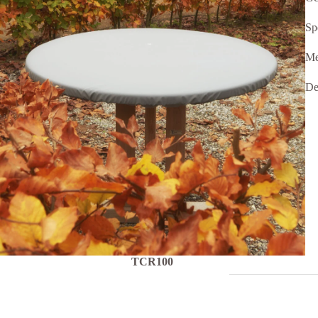
Sp
Me
De
TCR100