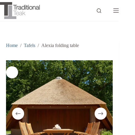
Ga
naar
de
inhoud
Home
/
Tafels
/
Alexia folding table