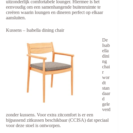
uitzonderlijk comfortabele lounger. Hiermee is het
eenvoudig om een samenhangende buitenruimte te
creëren waarin loungen en dineren perfect op elkaar
aansluiten.
Kussens – Isabella dining chair
De
Isab
ella
dini
ng
chai
r
wor
dt
stan
daar
d
gele
verd
zonder kussens. Voor extra zitcomfort is er een
bijpassend zitkussen beschikbaar (CCISA) dat speciaal
voor deze stoel is ontworpen.