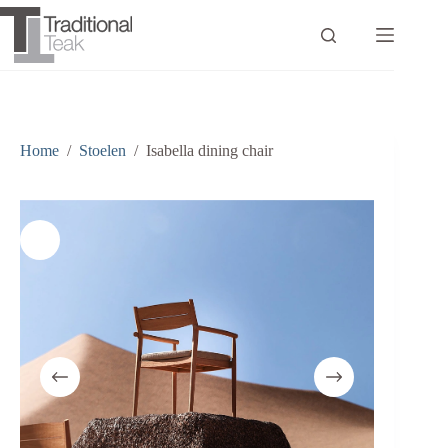
Ga
naar
de
inhoud
Home
/
Stoelen
/
Isabella dining chair