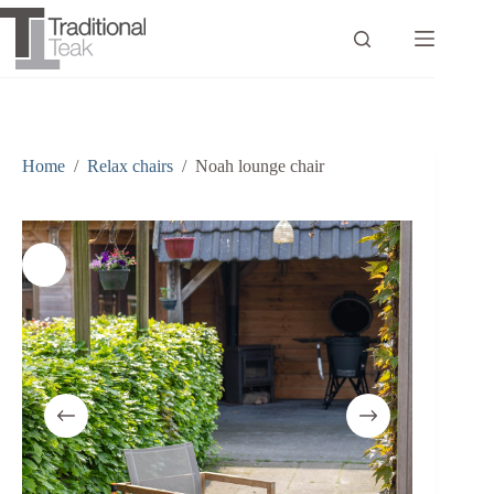
Ga
naar
de
inhoud
Home
/
Relax chairs
/
Noah lounge chair