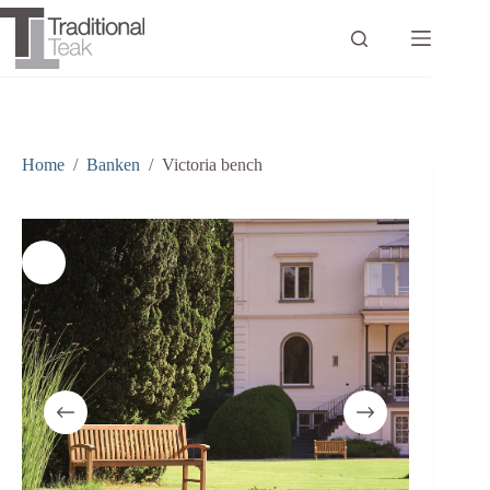
Ga
naar
de
inhoud
Home
/
Banken
/
Victoria bench