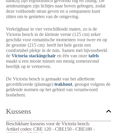
dankzij zijn ergonomisch gevormd rug en zitting. De
armleuningen zijn lichtjes naar boven gebogen, zodat
deze voldoende steun geven en u ontspannen kunt
zitten om te genieten van de omgeving.
Verkrijgbaar in vier verschillende maten, zo is de
Victoria bench in de kleinste versie (125 cm) zeker
geschikt voor romantische momenten voor twee en op
de grootste (215 cm) heeft het hele gezin een
comfortabel plekje in de tuin. Samen met bijvoorbeeld
de
Victoria stackingchair
en één van onze
tafels
maakt u een mooie tuinset om menig zomeravond
heerlijk op te vertoeven.
De Victoria bench is gemaakt van het allerbeste
gecertificeerde (plantage)
teakhout
, geoogst volgens de
geldende normen op het gebied van verantwoord
bosbeheer.
Kussens
Beschikbare kussens voor de Victoria bench:
Artikel codes: CBE 120 - CBE150 - CBE180 -